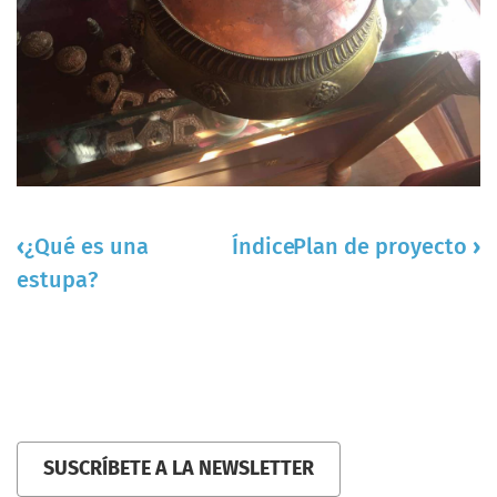
Enlaces
‹
¿Qué es una
Índice
Plan de proyecto
›
transversales
estupa?
de
Book
paraLa
Estupa
SUSCRÍBETE A LA NEWSLETTER