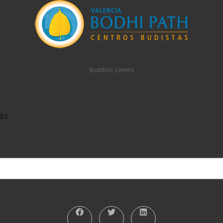
Bodhi Path
Buddhist Centers
ás
La Estupa
El lugar