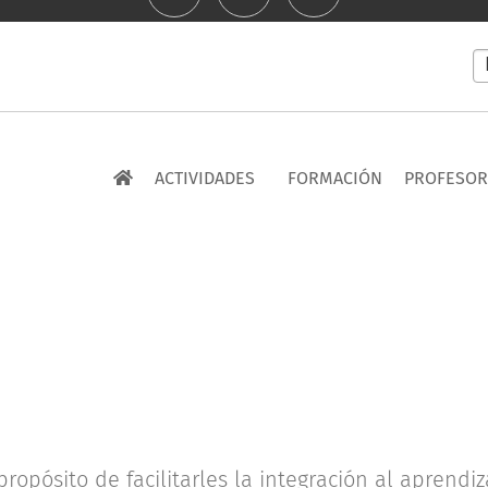
Se
y
l
ACTIVIDADES
FORMACIÓN
PROFESO
opósito de facilitarles la integración al aprendiz