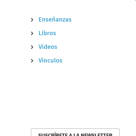
Enseñanzas
Libros
Videos
Vínculos
Enlaces
transversales
de
Book
paraSaber